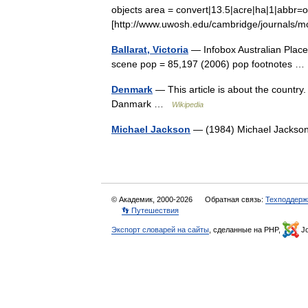
objects area = convert|13.5|acre|ha|1|abbr=o
[http://www.uwosh.edu/cambridge/journal
Ballarat, Victoria
— Infobox Australian Place |
scene pop = 85,197 (2006) pop footnotes 
Denmark
— This article is about the countr
Danmark …
Wikipedia
Michael Jackson
— (1984) Michael Jacks
© Академик, 2000-2026
Обратная связь:
Техподдерж
👣 Путешествия
Экспорт словарей на сайты
, сделанные на PHP,
Jo