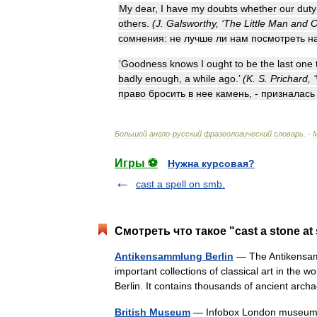
My
dear
,
I
have
my
doubts
whether
our
duty
others
.
(
J
.
Galsworthy
, ‘
The
Little
Man
and
O
сомнения:
не
лучше
ли
нам
посмотреть
н
‘
Goodness
knows
I
ought
to
be
the
last
one
badly
enough
,
a
while
ago
.’
(
K
.
S
.
Prichard
, ‘
право
бросить
в
нее
камень
, -
призналась
Большой
англо
-
русский
фразеологический
словарь
. -
Игры ⚽
Нужна курсовая?
cast a spell on smb.
Смотреть что такое "cast a stone at
Antikensammlung Berlin
— The Antikensamml
important collections of classical art in th
Berlin. It contains thousands of ancient ar
British Museum
— Infobox London museum na