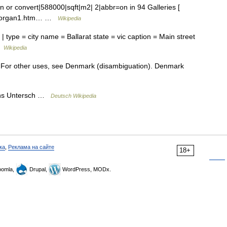
n or convert|588000|sqft|m2| 2|abbr=on in 94 Galleries [
s/morgan1.htm… …
Wikipedia
 type = city name = Ballarat state = vic caption = Main street
…
Wikipedia
y. For other uses, see Denmark (disambiguation). Denmark
ons Untersch …
Deutsch Wikipedia
ка
,
Реклама на сайте
18+
omla,
Drupal,
WordPress, MODx.