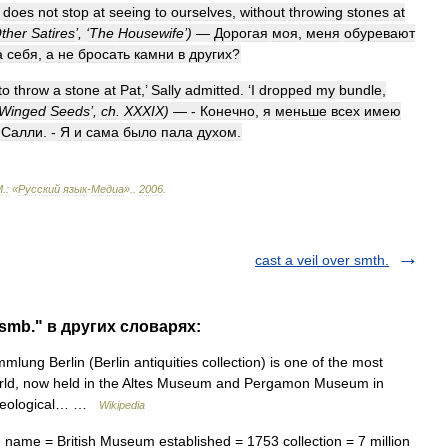
does
not
stop
at
seeing
to
ourselves
,
without
throwing
stones
at
ther
Satires
’, ‘
The
Housewife
’)
—
Дорогая
моя
,
меня
обуревают
а
себя
,
а
не
бросать
камни
в
других
?
to
throw
a
stone
at
Pat
,’
Sally
admitted
. ‘
I
dropped
my
bundle
,
Winged
Seeds
’,
ch
.
XXXIX
)
— -
Конечно
,
я
меньше
всех
имею
Салли
. -
Я
и
сама
было
пала
духом
.
М
.
:
«
Русский
язык
-
Медиа
».
.
2006
.
cast a veil over smth.
 smb." в других словарях:
ung Berlin (Berlin antiquities collection) is one of the most
e world, now held in the Altes Museum and Pergamon Museum in
chaeological… …
Wikipedia
me = British Museum established = 1753 collection = 7 million