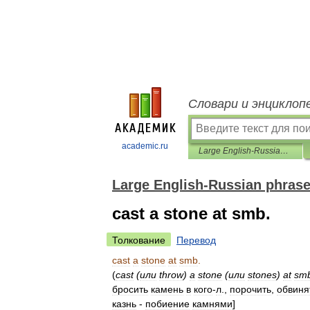
Словари и энциклоп
academic.ru
Large English-Russian phrasebook
Large English-Russian phras
cast a stone at smb.
Толкование
Перевод
cast
a
stone
at
smb
.
(
cast
(
или
throw
)
a
stone
(
или
stones
)
at
sm
бросить
камень
в
кого
-
л
.,
порочить
,
обвиня
казнь
-
побиение
камнями
]