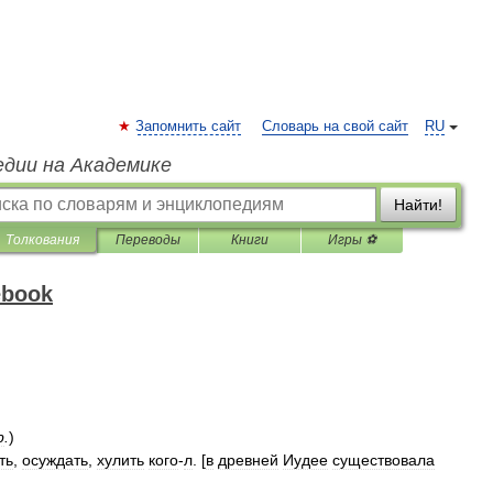
Запомнить сайт
Словарь на свой сайт
RU
едии на Академике
Найти!
Толкования
Переводы
Книги
Игры ⚽
ebook
b
.
)
ть
,
осуждать
,
хулить
кого
-
л
. [
в
древней
Иудее
существовала